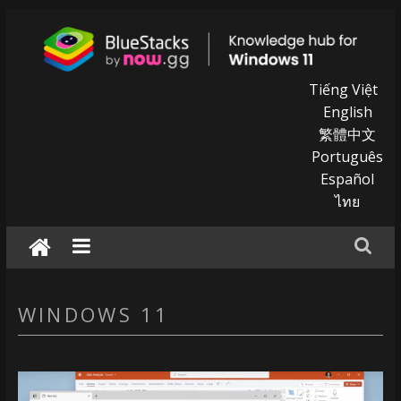
Skip
to
content
BlueStacks
Tiếng Việt
English
|
繁體中文
Português
Knowledge
Español
hub
ไทย
for
windows
11
WINDOWS 11