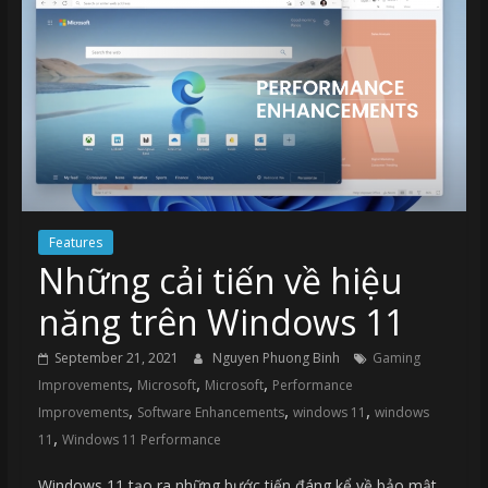
Features
Những cải tiến về hiệu
năng trên Windows 11
September 21, 2021
Nguyen Phuong Binh
Gaming
,
,
,
Improvements
Microsoft
Microsoft
Performance
,
,
,
Improvements
Software Enhancements
windows 11
windows
,
11
Windows 11 Performance
Windows 11 tạo ra những bước tiến đáng kể về bảo mật