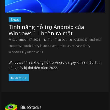
News
Tính năng hỗ trợ Android của
Windows 11 hoãn ra mắt
,
September 17, 2021
Tran Tien Dat
ANDROID
android
,
,
,
,
,
support
launch date
launch event
release
release date
,
windows 11
windows 11
Windows 11 sẽ không hỗ trợ Android ngay khi ra mắt. Tính
năng này bị dời đến năm 2022.
Read more