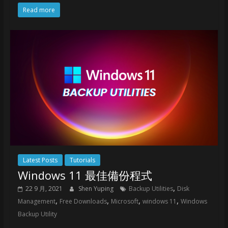
Read more
Latest Posts
Tutorials
Windows 11 最佳備份程式
,
22 9 月, 2021
Shen Yuping
Backup Utilities
Disk
,
,
,
,
Management
Free Downloads
Microsoft
windows 11
Windows
Backup Utility