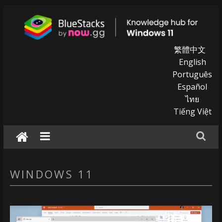
Skip
to
content
BlueStacks
繁體中文
English
|
Português
Español
Knowledge
ไทย
hub
Tiếng Việt
for
windows
11
WINDOWS 11