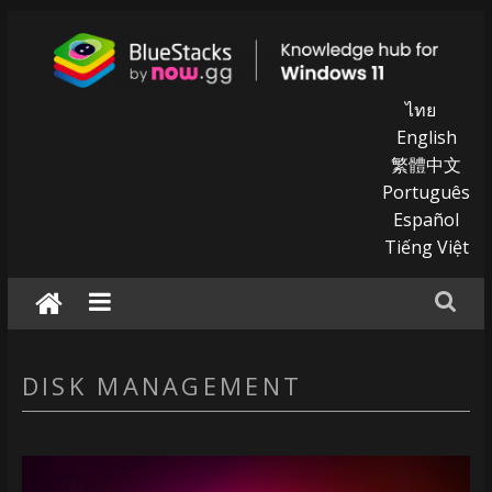
Skip
to
content
BlueStacks
ไทย
English
|
繁體中文
Português
Knowledge
Español
hub
Tiếng Việt
for
windows
11
DISK MANAGEMENT