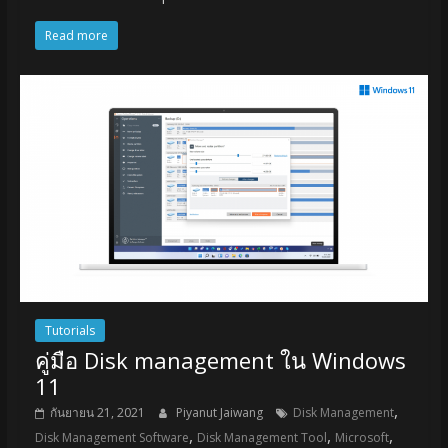
Read more
Tutorials
คู่มือ Disk management ใน Windows
11
,
กันยายน 21, 2021
Piyanut Jaiwang
Disk Management
,
,
,
Disk Management Software
Disk Management Tool
Microsoft