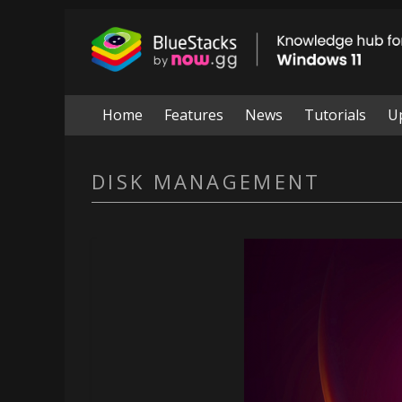
Skip
to
BlueStacks
content
|
Knowledge
Home
Features
News
Tutorials
U
hub
DISK MANAGEMENT
for
windows
11