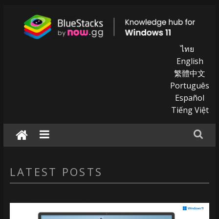
Skip
to
content
BlueStacks
ไทย
English
|
繁體中文
Português
Knowledge
Español
hub
Tiếng Việt
for
windows
11
LATEST POSTS