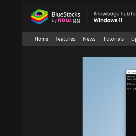
Skip
to
BlueStacks
content
|
Knowledge
Home
Features
News
Tutorials
U
hub
for
windows
11