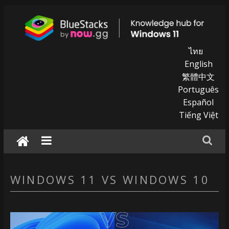
Skip
to
content
BlueStacks
ไทย
English
|
繁體中文
Português
Knowledge
Español
hub
Tiếng Việt
for
windows
11
WINDOWS 11 VS WINDOWS 10