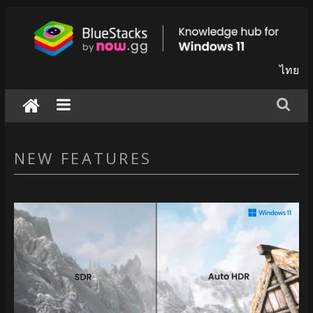
Skip
to
content
BlueStacks
ไทย
|
Knowledge
hub
NEW FEATURES
for
windows
11