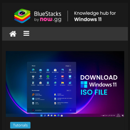
Skip
to
content
BlueStacks
|
Knowledge
hub
for
windows
11
Tutorials