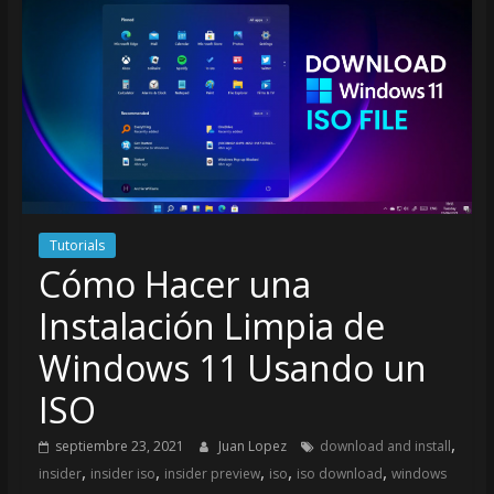
Tutorials
Cómo Hacer una
Instalación Limpia de
Windows 11 Usando un
ISO
,
septiembre 23, 2021
Juan Lopez
download and install
,
,
,
,
,
insider
insider iso
insider preview
iso
iso download
windows