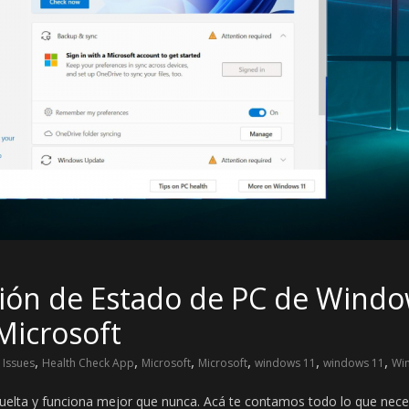
ón de Estado de PC de Windo
Microsoft
,
,
,
,
,
,
 Issues
Health Check App
Microsoft
Microsoft
windows 11
windows 11
Win
elta y funciona mejor que nunca. Acá te contamos todo lo que neces