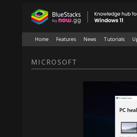
Skip
to
BlueStacks
content
|
Knowledge
Home
Features
News
Tutorials
U
hub
MICROSOFT
for
windows
11